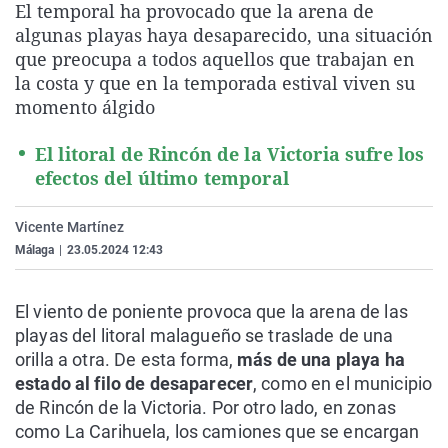
El temporal ha provocado que la arena de
La rosa de los vientos
Caso
Extremadura
Virales
algunas playas haya desaparecido, una situación
Gente viajera
Retornados
Galicia
Televisión
que preocupa a todos aquellos que trabajan en
la costa y que en la temporada estival viven su
Como el perro y el gat
Equipo de investigaci
La Rioja
Elecciones
momento álgido
Operación Viuda Negr
Navarra
El litoral de Rincón de la Victoria sufre los
País Vasco
efectos del último temporal
Vicente Martínez
Málaga
|
23.05.2024 12:43
El viento de poniente provoca que la arena de las
playas del litoral malagueño se traslade de una
orilla a otra. De esta forma,
más de una playa ha
estado al filo de desaparecer
, como en el municipio
de Rincón de la Victoria. Por otro lado, en zonas
como La Carihuela, los camiones que se encargan