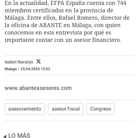
En la actualidad, EFPA España cuenta con 744
La rosa de los vientos
Caso
Extremadura
Virales
miembros certificados en la provincia de
Gente viajera
Retornados
Galicia
Televisión
Málaga. Entre ellos, Rafael Romero, director de
la oficina de ABANTE en Málaga, con quien
Como el perro y el gat
Equipo de investigaci
La Rioja
Elecciones
conocemos en esta entrevista por qué es
Operación Viuda Negr
Navarra
importante contar con un asesor financiero.
País Vasco
Isabel Naranjo
Malaga
|
25.04.2024 13:02
www.abanteasesores.com
asesoramiento
asesor fiscal
Congreso
LO MÁS