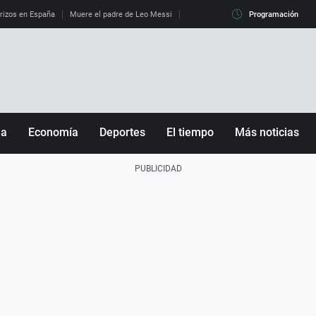
erizos en España
Muere el padre de Leo Messi
La diferencia entre observar el eclip
Programación
ña
Economía
Deportes
El tiempo
Más noticias
Fútbol
Sociedad
Baloncesto
Mundo
Tenis
Salud
Motor
Cultura
Ciencia y Tecnología
adrid
Gastronomía
nciana
Medio ambiente