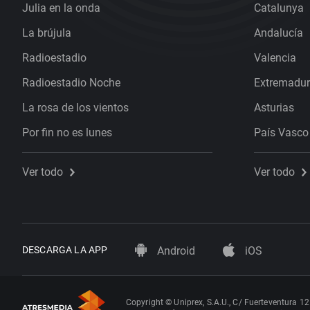
Julia en la onda
Catalunya
La brújula
Andalucía
Radioestadio
Valencia
Radioestadio Noche
Extremadu
La rosa de los vientos
Asturias
Por fin no es lunes
País Vasco
Ver todo
Ver todo
DESCARGA LA APP
Android
iOS
Copyright © Uniprex, S.A.U., C/ Fuerteventura 12