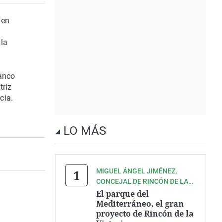
 en
 la
Banco
triz
cia.
LO MÁS
MIGUEL ÁNGEL JIMÉNEZ,
CONCEJAL DE RINCÓN DE LA
VICTORIA
El parque del
Mediterráneo, el gran
proyecto de Rincón de la