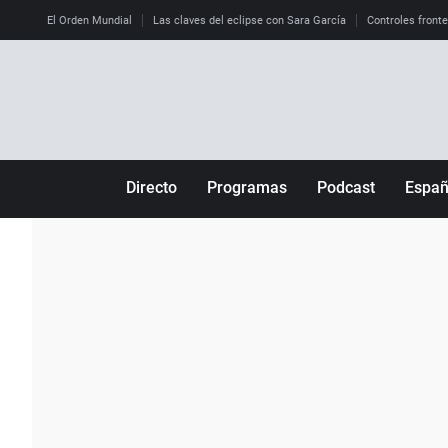
El Orden Mundial
Las claves del eclipse con Sara García
Controles front
Directo
Programas
Podcast
Espa
Más de uno
Los Perseguidos
Andalucía
Por fin
Malas decisiones
Aragón
Julia en la onda
Expedientes del más allá
Baleares
La brújula
El viaje del Guernica
Cantabria
Radioestadio
Invisibles
Cataluña
Radioestadio noche
Prohibido morirse
Comunidad de M
El colegio invisible
Esto no ha pasado
Comunitat Vale