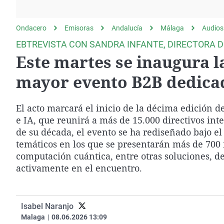
La rosa de los vientos
Caso
Extremadura
Gente viajera
Retornados
Galicia
Ondacero
Emisoras
Andalucía
Málaga
Audios
Como el perro y el
Equipo de investigación
La Rioja
EBTREVISTA CON SANDRA INFANTE, DIRECTORA 
gato
Este martes se inaugura l
Operación Viuda
Navarra
Negra
País Vasco
mayor evento B2B dedicado
El acto marcará el inicio de la décima edición 
e IA, que reunirá a más de 15.000 directivos int
de su década, el evento se ha rediseñado bajo e
temáticos en los que se presentarán más de 700 i
computación cuántica, entre otras soluciones, d
activamente en el encuentro.
Isabel Naranjo
Malaga
|
08.06.2026 13:09