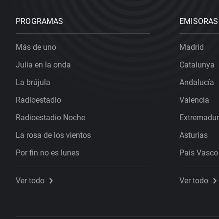
PROGRAMAS
EMISORAS
Más de uno
Madrid
Julia en la onda
Catalunya
La brújula
Andalucía
Radioestadio
Valencia
Radioestadio Noche
Extremadu
La rosa de los vientos
Asturias
Por fin no es lunes
País Vasco
Ver todo
Ver todo