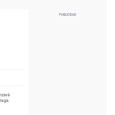
enzará
laga.