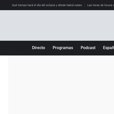
Qué tiempo hará el día del eclipse y dónde habrá nubes
Las horas de locura qu
Directo
Programas
Podcast
Espa
Más de uno
Los Perseguidos
Andalucía
Por fin
Malas decisiones
Aragón
Julia en la onda
Expedientes del más allá
Baleares
La brújula
El viaje del Guernica
Cantabria
Radioestadio
Invisibles
Cataluña
Radioestadio noche
Prohibido morirse
Comunidad de M
El colegio invisible
Esto no ha pasado
Comunitat Vale