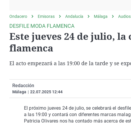
La rosa de los vientos
Caso
Extremadura
Gente viajera
Retornados
Galicia
Ondacero
Emisoras
Andalucía
Málaga
Audios
Como el perro y el
Equipo de investigación
La Rioja
DESFILE MODA FLAMENCA
gato
Este jueves 24 de julio, la
Operación Viuda
Navarra
Negra
País Vasco
flamenca
El acto empezará a las 19:00 de la tarde y se 
Redacción
Málaga
|
22.07.2025 12:44
El próximo jueves 24 de julio, se celebrará el desf
a las 19:00 y contará con diferentes marcas malag
Patricia Olivares nos ha contado más acerca de es