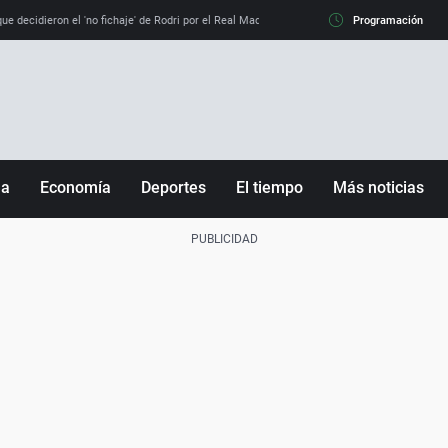
e decidieron el 'no fichaje' de Rodri por el Real Madrid y su 'sí' al Barça
Programación
La llamada de
ña
Economía
Deportes
El tiempo
Más noticias
Fútbol
Sociedad
Baloncesto
Mundo
Tenis
Salud
Motor
Cultura
Ciencia y Tecnología
adrid
Gastronomía
nciana
Medio ambiente