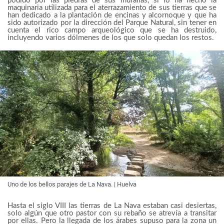
podido por las piedras de sus murallas, si lo ha hecho la
maquinaria utilizada para el aterrazamiento de sus tierras que se
han dedicado a la plantación de encinas y alcornoque y que ha
sido autorizado por la dirección del Parque Natural, sin tener en
cuenta el rico campo arqueológico que se ha destruido,
incluyendo varios dólmenes de los que solo quedan los restos.
Uno de los bellos parajes de La Nava. | Huelva
Hasta el siglo VIII las tierras de La Nava estaban casi desiertas,
solo algún que otro pastor con su rebaño se atrevía a transitar
por ellas. Pero la llegada de los árabes supuso para la zona un