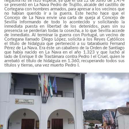
negativa no se hizo esperar, ya que el día 12 de Junio de 1.474
se presentó en La Nava Pedro de Trujillo, alcaide del castillo de
Cortegana con hombres armados, para apresar a los vecinos que
no habían querido ir a la guerra. Este hecho hace que el
Concejo de La Nava envíe una carta de queja al Concejo de
Sevilla informando de todo lo acontecido y solicitando la
inmediata puesta en libertad de los detenidos, pues sin su
presencia se perderían todas la cosecha, a lo que Sevilla accede
de inmediato. Al terminar la guerra con Portugal, un vecino de
Cortegana llamado Diego López, solicita a los Reyes Católicos
el título de hidalguía que perteneció a su tatarabuelo Fernand
Pérez de La Nava. Era éste un caballero de la Orden de Santiago
que había nacido en La Nava en el año 1.323 y que luchó al
lado de Enrique II de Trastámara contra Pedro I el Cruel, quien le
arrebató el título de hidalguía en 1.360, recuperando todos sus
títulos y tierras, una vez muerto Pedro I.