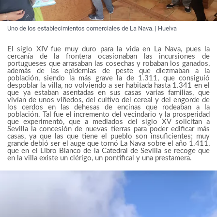
Uno de los establecimientos comerciales de La Nava. | Huelva
El siglo XIV fue muy duro para la vida en La Nava, pues la
cercanía de la frontera ocasionaban las incursiones de
portugueses que arrasaban las cosechas y robaban los ganados,
además de las epidemias de peste que diezmaban a la
población, siendo la más grave la de 1.311, que consiguió
despoblar la villa, no volviendo a ser habitada hasta 1.341 en el
que ya estaban asentadas en sus casas varias familias, que
vivían de unos viñedos, del cultivo del cereal y del engorde de
los cerdos en las dehesas de encinas que rodeaban a la
población. Tal fue el incremento del vecindario y la prosperidad
que experimentó, que a mediados del siglo XV solicitan a
Sevilla la concesión de nuevas tierras para poder edificar más
casas, ya que las que tiene el pueblo son insuficientes; muy
grande debió ser el auge que tornó La Nava sobre el año 1.411,
que en el Libro Blanco de la Catedral de Sevilla se recoge que
en la villa existe un clérigo, un pontifical y una prestamera.