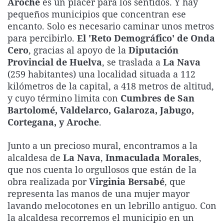
Aroche
es un placer para los sentidos. Y hay
La rosa de los vientos
Caso
Extremadura
Virales
pequeños municipios que concentran ese
encanto. Solo es necesario caminar unos metros
Gente viajera
Retornados
Galicia
Televisión
para percibirlo.
El 'Reto Demográfico' de Onda
Como el perro y el gat
Equipo de investigaci
La Rioja
Elecciones
Cero
, gracias al apoyo de la
Diputación
Provincial de Huelva
, se traslada a
Operación Viuda Negr
Navarra
La Nava
(259 habitantes) una localidad situada a 112
País Vasco
kilómetros de la capital, a 418 metros de altitud,
y cuyo término limita con
Cumbres de San
Bartolomé, Valdelarco, Galaroza, Jabugo,
Cortegana, y Aroche
.
Junto a un precioso mural, encontramos a la
alcaldesa de
La Nava
,
Inmaculada Morales
,
que nos cuenta lo orgullosos que están de la
obra realizada por
Virginia Bersabé
, que
representa las manos de una mujer mayor
lavando melocotones en un lebrillo antiguo. Con
la alcaldesa recorremos el municipio en un