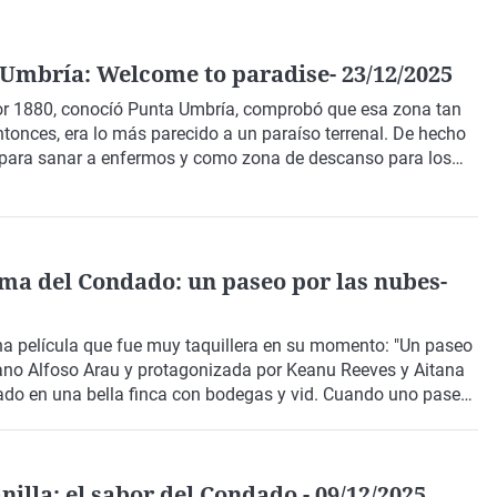
Virales
Televisión
Umbría: Welcome to paradise- 23/12/2025
Elecciones
por 1880, conocíó
Punta Umbría
, comprobó que esa zona tan
onces, era lo más parecido a un paraíso terrenal. De hecho
 para sanar a enfermos y como zona de descanso para los
s artífices de la llegada del turismo convencional a la
ma del Condado: un paseo por las nubes-
a película que fue muy taquillera en su momento: "Un paseo
icano Alfoso Arau y protagonizada por Keanu Reeves y Aitana
tado en una bella finca con bodegas y vid. Cuando uno pasea
habitantes) observa cómo han sabido proteger su
 Moreno, recorremos algunos de esos rincones y
nte y futuro de esta localidad enclavada en la comarca que
lla: el sabor del Condado - 09/12/2025