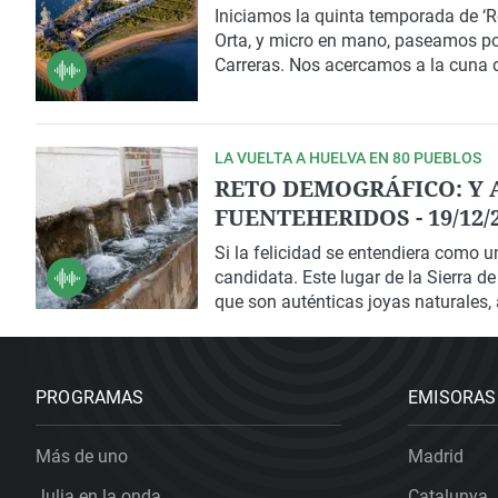
Iniciamos la quinta temporada de ‘Re
Orta, y micro en mano, paseamos po
Carreras. Nos acercamos a la cuna 
de mar” ha logrado darle una nueva v
LA VUELTA A HUELVA EN 80 PUEBLOS
RETO DEMOGRÁFICO: Y 
FUENTEHERIDOS - 19/12/
Si la felicidad se entendiera como u
candidata. Este lugar de la Sierra d
que son auténticas joyas naturales,
Fuente de los doce caños (1903).
PROGRAMAS
EMISORAS
Más de uno
Madrid
Julia en la onda
Catalunya