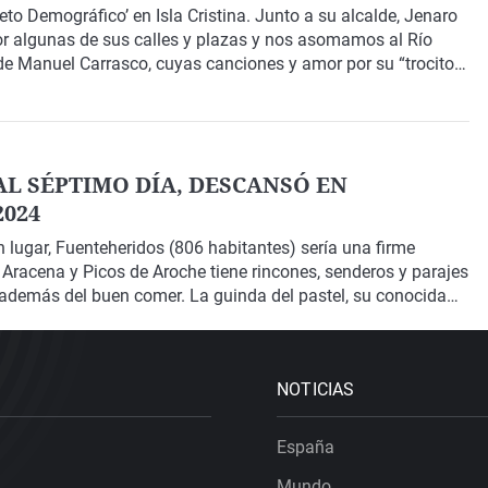
to Demográfico’ en Isla Cristina. Junto a su alcalde, Jenaro
r algunas de sus calles y plazas y nos asomamos al Río
de Manuel Carrasco, cuyas canciones y amor por su “trocito
ertiente turística.
AL SÉPTIMO DÍA, DESCANSÓ EN
2024
n lugar, Fuenteheridos (806 habitantes) sería una firme
e Aracena y Picos de Aroche tiene rincones, senderos y parajes
 además del buen comer. La guinda del pastel, su conocida
NOTICIAS
España
Mundo