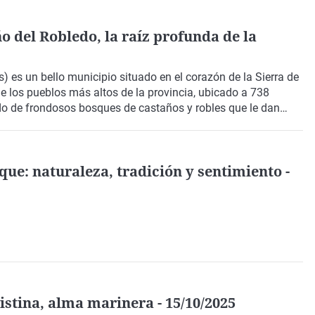
 del Robledo, la raíz profunda de la
) es un bello municipio situado en el corazón de la Sierra de
e los pueblos más altos de la provincia, ubicado a 738
ado de frondosos bosques de castaños y robles que le dan
 alcalde,
Manuel Martín Esteban.
Con él, disfrutamos de un
iendo su patrimonio histórico.
ue: naturaleza, tradición y sentimiento -
istina, alma marinera - 15/10/2025