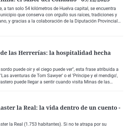
 a tan solo 54 kilómetros de
Huelva
capital, se encuentra
unicipio que conserva con orgullo sus raíces, tradiciones y
rano
, y gracias a la colaboración de la
Diputación Provincial
or las calles y plazas de este bonito pueblo blanco andaluz
 marcada por la historia, la cultura, el vino y la hospitalidad
de las Herrerías: la hospitalidad hecha
sordo puede oir y el ciego puede ver", esta frase atribuida a
'Las aventuras de Tom Sawyer' o el 'Príncipe y el mendigo',
rastero puede llegar a sentir cuando visita
Minas de las
ter la Real: la vida dentro de un cuento -
er la Real (1.753 habitantes). Si no te atrapa por su