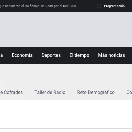
e decidieron el 'no fichaje' de Rodri por el Real Madrid y su 'sí' al Barça
Programación
La llamada de
ña
Economía
Deportes
El tiempo
Más noticias
Fútbol
Sociedad
Baloncesto
Mundo
Tenis
Salud
e Cofrades
Taller de Radio
Reto Demográfico
Co
Motor
Cultura
Ciencia y Tecnología
adrid
Gastronomía
nciana
Medio ambiente