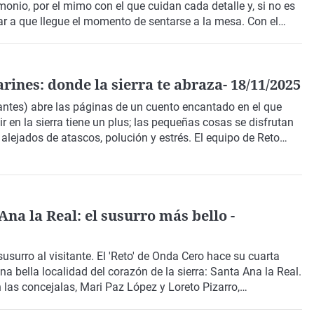
imonio, por el mimo con el que cuidan cada detalle y, si no es
rar a que llegue el momento de sentarse a la mesa. Con el
 concejal de Turismo, Tamara Romero, paseamos por esta
ines: donde la sierra te abraza- 18/11/2025
antes) abre las páginas de un cuento encantado en el que
r en la sierra tiene un plus; las pequeñas cosas se disfrutan
 alejados de atascos, polución y estrés. El equipo de Reto
Israel Arias, recorre calles y plazas de este bonito pueblo.
na la Real: el susurro más bello -
surro al visitante. El 'Reto' de Onda Cero hace su cuarta
a bella localidad del corazón de la sierra: Santa Ana la Real.
 las concejalas, Mari Paz López y Loreto Pizarro,
 de una joya natural y patrimonial: Santa Ana la Real.