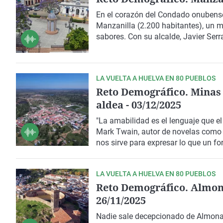
En el corazón del
Condado
onubense,
Manzanilla
(2.200 habitantes), un m
sabores. Con su alcalde,
Javier Ser
de Huelva
realizamos un recorrido p
que ofrece una experiencia auténtica,
de sus gentes.
LA VUELTA A HUELVA EN 80 PUEBLOS
Reto Demográfico. Minas 
aldea - 03/12/2025
"La amabilidad es el lenguaje que el 
Mark Twain
, autor de novelas como 
nos sirve para expresar lo que un fo
Herrerías
, en
Puebla de Guzmán
.
LA VUELTA A HUELVA EN 80 PUEBLOS
Reto Demográfico. Almonas
26/11/2025
Nadie sale decepcionado de Almonast