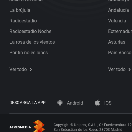
La brújula
Andalucía
Radioestadio
Valencia
Radioestadio Noche
Extremadu
La rosa de los vientos
Asturias
Por fin no es lunes
País Vasco
Ver todo
Ver todo
DESCARGA LA APP
Android
iOS
Copyright © Uniprex, S.A.U., C/ Fuerteventura 12
San Sebastián de los Reyes, 28703 Madrid