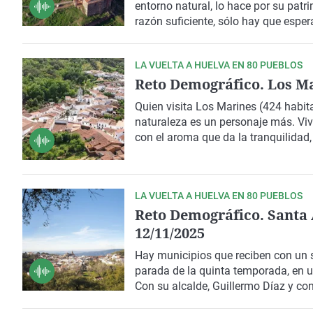
entorno natural, lo hace por su patr
razón suficiente, sólo hay que espe
alcalde, Jacinto Vázquez, y con la
preciosa localidad serrana.
LA VUELTA A HUELVA EN 80 PUEBLOS
Reto Demográfico. Los Mar
Quien visita Los Marines (424 habit
naturaleza es un personaje más. Vivi
con el aroma que da la tranquilidad,
Demográfico, de la mano del alcalde, 
LA VUELTA A HUELVA EN 80 PUEBLOS
Reto Demográfico. Santa A
12/11/2025
Hay municipios que reciben con un su
parada de la quinta temporada, en un
Con su alcalde, Guillermo Díaz y con
descubrimos algunas de las bondades