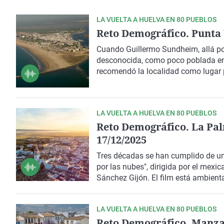
La rosa de los vientos
Caso
Extremadura
LA VUELTA A HUELVA EN 80 PUEBLOS
Gente viajera
Retornados
Galicia
Reto Demográfico. Punta 
Como el perro y el
Equipo de investigación
La Rioja
gato
Cuando
Guillermo Sundheim
, allá 
Operación Viuda
Navarra
desconocida, como poco poblada ent
Negra
recomendó la localidad como lugar
País Vasco
trabajadores. Sundheim fue uno de lo
provincia onubense.
LA VUELTA A HUELVA EN 80 PUEBLOS
Reto Demográfico. La Pal
17/12/2025
Tres décadas se han cumplido de un
por las nubes", dirigida por el mex
Sánchez Gijón. El film está ambien
por La Palma del Condado (10.710 
patrimonio. Con la alcaldesa, Rocío
LA VUELTA A HUELVA EN 80 PUEBLOS
conversamos sobre el pasado, prese
Reto Demográfico. Manzani
lleva su nombre.