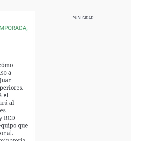
EMPORADA,
 cómo
nso a
 Juan
periores.
á el
rá al
res
 y RCD
 equipo que
ional.
iminatoria,