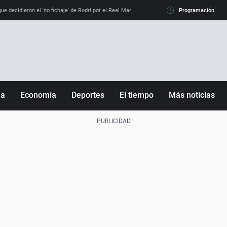
e decidieron el 'no fichaje' de Rodri por el Real Madrid y su 'sí' al Barça
Programación
La llamada de
ña
Economía
Deportes
El tiempo
Más noticias
Fútbol
Sociedad
Baloncesto
Mundo
Tenis
Salud
Motor
Cultura
Ciencia y Tecnología
adrid
Gastronomía
nciana
Medio ambiente