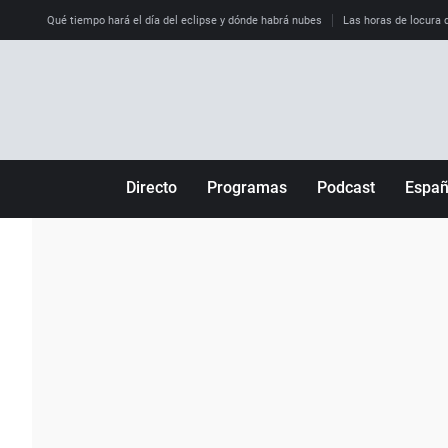
Qué tiempo hará el día del eclipse y dónde habrá nubes
Las horas de locura qu
Directo
Programas
Podcast
Espa
Más de uno
Los Perseguidos
Andalucía
Por fin
Malas decisiones
Aragón
Julia en la onda
Expedientes del más allá
Baleares
La brújula
El viaje del Guernica
Cantabria
Radioestadio
Invisibles
Cataluña
Radioestadio noche
Prohibido morirse
Comunidad de M
El colegio invisible
Esto no ha pasado
Comunitat Vale