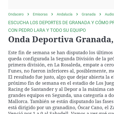
La rosa de los vientos
Caso
Extremadura
Gente viajera
Retornados
Galicia
Ondacero
Emisoras
Andalucía
Granada
Audio
Como el perro y el
Equipo de investigación
La Rioja
ESCUCHA LOS DEPORTES DE GRANADA Y CÓMO PR
gato
Operación Viuda
Navarra
CON PEDRO LARA Y TODO SU EQUIPO
Negra
Onda Deportiva Granada, 
País Vasco
Este fin de semana se han disputado los último
queda configurada la Segunda División de la pr
primera división, en La Rosaleda, empate a cero
Funes, no fueron inferiores al, posiblemente, me
El resultado fue justo, algo que dejar abierta la 
próximo fin de semana en el estadio de Los Jue
Racing de Santander y al Depor a la máxima categ
grandes equipos en Segunda, una categoría a do
Mallorca. También se están disputando las fases
está dirigido por un granadino, Óscar Cano, el Z
Venció por 1 a 0 al Sabadell. Vamos a ver qué suc