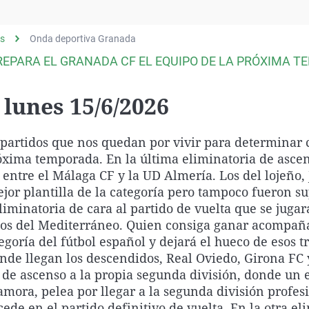
Virales
Televisión
s
Onda deportiva Granada
Elecciones
EPARA EL GRANADA CF EL EQUIPO DE LA PRÓXIMA T
lunes 15/6/2026
s partidos que nos quedan por vivir para determinar
óxima temporada. En la última eliminatoria de asce
 entre el Málaga CF y la UD Almería. Los del lojeño,
jor plantilla de la categoría pero tampoco fueron su
eliminatoria de cara al partido de vuelta que se jugar
gos del Mediterráneo. Quien consiga ganar acompaña
oría del fútbol español y dejará el hueco de esos t
nde llegan los descendidos, Real Oviedo, Girona FC
 de ascenso a la propia segunda división, donde un
amora, pelea por llegar a la segunda división profes
ede en el partido definitivo de vuelta. En la otra el