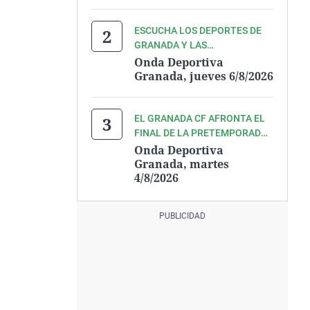
PEDRO LARA Y TODO SU
EQUIPO
ESCUCHA LOS DEPORTES DE
GRANADA Y LAS
PRETEMPORADAS, CON LA
Onda Deportiva
ELABORACIÓN DE LA
Granada, jueves 6/8/2026
PLANTILLA, DEL GRANADA CF
Y COVIRÁN GRANADA, CON
PEDRO LARA Y TODO SU
EL GRANADA CF AFRONTA EL
EQUIPO
FINAL DE LA PRETEMPORADA
PREVIA AL COMIENZO DE LIGA
Onda Deportiva
FRENTE AL REAL OVIEDO.
Granada, martes
4/8/2026
ESCÚCHALO TODO DE LA
MANO DE PEDRO LARA Y TODO
SU EQUIPO