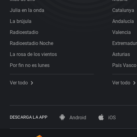
Julia en la onda
Catalunya
La brújula
Andalucía
Radioestadio
Valencia
Radioestadio Noche
Extremadu
La rosa de los vientos
Asturias
Por fin no es lunes
País Vasco
Ver todo
Ver todo
DESCARGA LA APP
Android
iOS