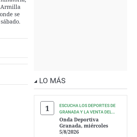
 Armilla
donde se
 sábado.
LO MÁS
ESCUCHA LOS DEPORTES DE
GRANADA Y LA VENTA DEL
GRANADA CF, QUE AÚN NO
Onda Deportiva
ACABAN DE CERRAR
Granada, miércoles
5/8/2026
DEFINITIVAMENTE, CON