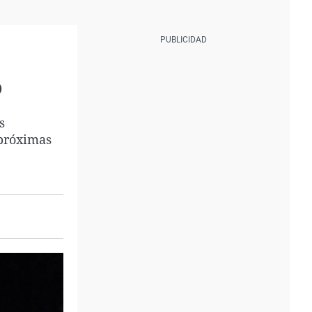
o
s
 próximas