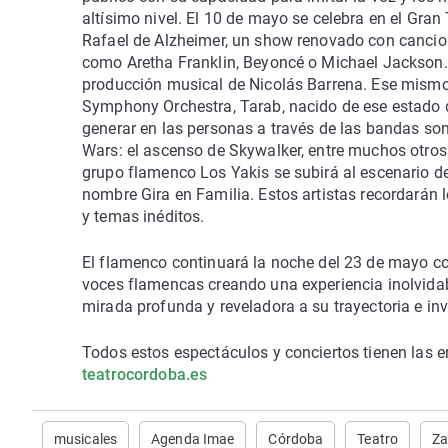
altísimo nivel. El 10 de mayo se celebra en el Gran
Rafael de Alzheimer, un show renovado con cancion
como Aretha Franklin, Beyoncé o Michael Jackson. 
producción musical de Nicolás Barrena. Ese mismo 
Symphony Orchestra, Tarab, nacido de ese estado 
generar en las personas a través de las bandas so
Wars: el ascenso de Skywalker, entre muchos otros.
grupo flamenco Los Yakis se subirá al escenario de
nombre Gira en Familia. Estos artistas recordarán
y temas inéditos.
El flamenco continuará la noche del 23 de mayo c
voces flamencas creando una experiencia inolvida
mirada profunda y reveladora a su trayectoria e invi
Todos estos espectáculos y conciertos tienen las en
teatrocordoba.es
musicales
Agenda Imae
Córdoba
Teatro
Za