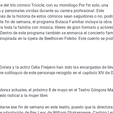
del trío cómico Tricicle, con su monólogo Por fin solo, una
 y personales vividas durante su carrera profesional. Este
ás de la historia de estos cómicos sean seguidores o no, podr
ste fin de semana, el programa Butaca Familiar incluye la obra
ara toda la familia con música, títeres de gran formato y actore
 Dentro de este programa también se enmarca el concierto fami
 inspirada en la ópera de Beethoven Fidelio. Este cuento se pod
olera y la actriz Celia Freijeiro han sido las encargadas de lle
re soliloquio de este personaje recogido en el capítulo XIV de 
adoras actuales, el próximo 8 de mayo en el Teatro Góngora Ma
edo radical a la mujer libre.
tarse ese fin de semana en este teatro, puesto que la directora
e adaptación de Rey Lear, de William Shakespeare. Casting Lea