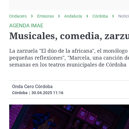
La rosa de los vientos
Caso
Extremadura
Gente viajera
Retornados
Galicia
Ondacero
Emisoras
Andalucía
Córdoba
Notic
Como el perro y el
Equipo de investigación
La Rioja
AGENDA IMAE
gato
Musicales, comedia, zarz
Operación Viuda
Navarra
Negra
País Vasco
La zarzuela "El dúo de la africana", el monólogo 
pequeñas reflexiones", "Marcela, una canción de
semanas en los teatros municipales de Córdoba
Onda Cero Córdoba
Córdoba
|
30.04.2025 11:16