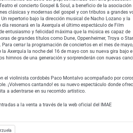
 Teatro el concierto Gospel & Soul, a beneficio de la asociación
es clásicas y modernas del gospel y con tributos a grandes v
Un repertorio bajo la dirección musical de Nacho Lozano y la
día resonará en la Axerquía el último espectáculo de Film
de entusiasmo y felicidad máxima que la música es capaz de
noras de grandes títulos como Dune, Oppenheimer, Troya o Sta
 Para cerrar la programación de conciertos en el mes de mayo,
 la Axerquía la noche del 16 de mayo con su nueva gira bajo e
 los himnos de una generación y sorprenderán con nuevas canc
on el violinista cordobés Paco Montalvo acompañado por coro
ble. ¡Volvemos cantando! es su nuevo espectáculo donde ofre
ta a adentrarse en su recorrido artístico.
tradas a la venta a través de la web oficial del IMAE
rzuela