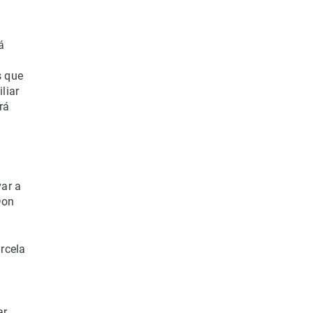
á
s que
liar
rá
var a
Don
rcela
r,