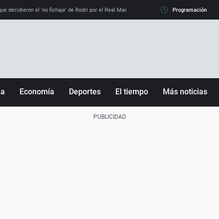
e decidieron el 'no fichaje' de Rodri por el Real Madrid y su 'sí' al Barça
Programación
La llamada de
ña
Economía
Deportes
El tiempo
Más noticias
Fútbol
Sociedad
Baloncesto
Mundo
Tenis
Salud
Motor
Cultura
Ciencia y Tecnología
adrid
Gastronomía
nciana
Medio ambiente