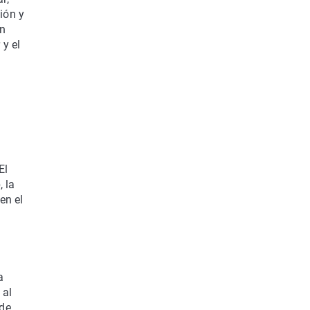
ión y
un
 y el
El
 la
en el
a
 al
 de