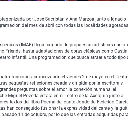
rotagonizada por José Sacristán y Ana Marzoa junto a Ignacio
ogramación del mes de abril con todas las localidades agotadas
Escénicas (IMAE) llega cargado de propuestas artísticas nacio
mo Friends, hasta adaptaciones de obras clásicas como Castin
teatro infantil. Una programación que busca atraer a todo tipo 
uatro funciones, comenzando el viernes 2 de mayo en el Teatr
s pequeñas reflexiones creada y dirigida por la escritora y
grandes preguntas sobre el amor, la conexión humana, el
e Miguel Poveda estará en el Teatro de la Axerquía junto al
ores textos del libro Poema del cante Jondo de Federico Garcí
tas han conseguido fusionar la expresividad del cante y la guit
l pasado 11 de octubre, por lo que las entradas adquiridas par