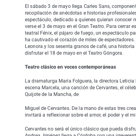
El sábado 3 de mayo llega Carles Sans, componente 
recopilación de anécdotas e historias profesionales
espectáculo, dedicado a quienes quieran conocer m
verse el 3 de mayo en el Gran Teatro. Para cerrar e
teatral Fénix, el pájaro de fuego, un espectáculo p
ha cautivado el corazón de miles de espectadores.
Leonora y los sesenta granos de café, una historia
disfrutar el 18 de mayo en el Teatro Góngora.
Teatro clásico en voces contemporáneas
La dramaturga María Folguera, la directora Leticia D
escena Marcela, una canción de Cervantes, el céleb
Quijote de la Mancha, de
Miguel de Cervantes. De la mano de estas tres cre
invitará a reflexionar sobre el amor, el poder y el mi
Cervantes no será el único clásico que pueda disfru
Andrea Jiménez llega a Córdoba con una irreverent