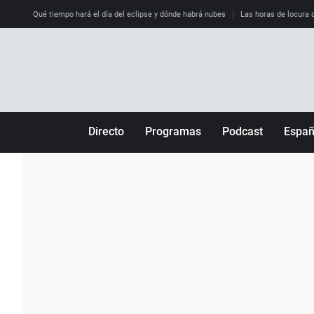
Qué tiempo hará el día del eclipse y dónde habrá nubes
Las horas de locura qu
Directo
Programas
Podcast
Espa
Más de uno
Los Perseguidos
Andalucía
Por fin
Malas decisiones
Aragón
Julia en la onda
Expedientes del más allá
Baleares
La brújula
El viaje del Guernica
Cantabria
Radioestadio
Invisibles
Cataluña
Radioestadio noche
Prohibido morirse
Comunidad de M
El colegio invisible
Esto no ha pasado
Comunitat Vale