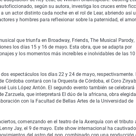
autoficcionado, según su autora, investiga los cruces entre ficc
 a un actor distinto cada noche en el rol de Lear, abriendo así 
tores y hombres para reflexionar sobre la paternidad, el amor
 musical que triunfa en Broadway, Friends, The Musical Parody,
iones los días 15 y 16 de mayo. Esta obra, que se adapta por
onajes y los momentos más increíbles e inolvidables de las 10
 dos espectáculos los días 22 y 24 de mayo, respectivamente. 
 de Córdoba contará con la Orquesta de Córdoba, el Coro Ziryab,
osé Luis López Antón. El segundo evento también se celebrará 
 Zarzuela, que interpretará El dúo de la africana, obra elegida
boración con la Facultad de Bellas Artes de la Universidad de
iertos, comenzando en el teatro de la Axerquía con el tributo 
 Lenny Jay, el 9 de mayo. Este show internacional ha cautivado
 movimientos del astro del pop, combinado con una producción