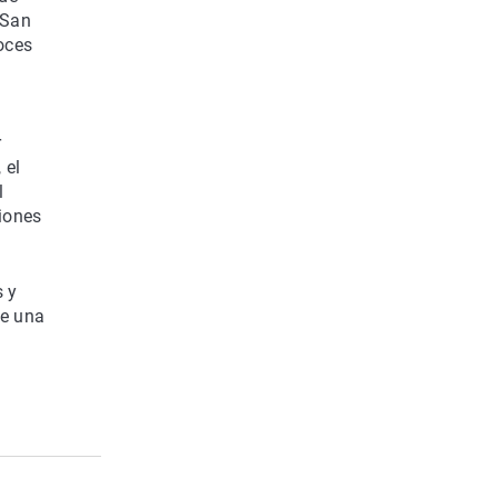
 San
oces
r
 el
l
iones
s y
ce una