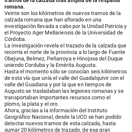
tramos de la calzada más amplia de la Hispania
La rosa de los vientos
Caso
Extremadura
Virales
romana.
Veinte son los kilómetros de nuevos tramos de la
Gente viajera
Retornados
Galicia
Televisión
calzada romana que han aflorado en una
Como el perro y el gat
Equipo de investigaci
La Rioja
Elecciones
investigación llevada a cabo por la Unidad Patricia y
el Proyecto Ager Mellariensis de la Universidad de
Operación Viuda Negr
Navarra
Córdoba.
La investigación revela el trazado de la calzada que
País Vasco
recorría el norte de la provincia a lo largo de Fuente
Obejuna, Belmez, Peñarroya e Hinojosa del Duque
uniendo Corduba y la Emérita Augusta.
Hasta el momento sólo se conocían seis kilómetros
de esta vía que unía el valle del Guadalquivir con el
valle del Guadiana y por la que en tiempos de
Augusto se trasladaban las legiones romanas y se
transportaban importantes recursos como el
plomo, la plata y el oro.
Ahora, gracias a la información del Instituto
Geográfico Nacional, desde la UCO se han podido
detectar nuevos tramos de esta calzada, hasta
sumar 20 kilómetros de trazado, de esa gran