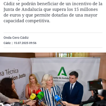
Cádiz se podrán beneficiar de un incentivo de la
La rosa de los vientos
Caso
Extremadura
Virales
Junta de Andalucía que supera los 15 millones
Gente viajera
Retornados
Galicia
Televisión
de euros y que permite dotarlas de una mayor
capacidad competitiva.
Como el perro y el gat
Equipo de investigaci
La Rioja
Elecciones
Operación Viuda Negr
Navarra
País Vasco
Onda Cero Cádiz
Cádiz
|
15.07.2025 09:56