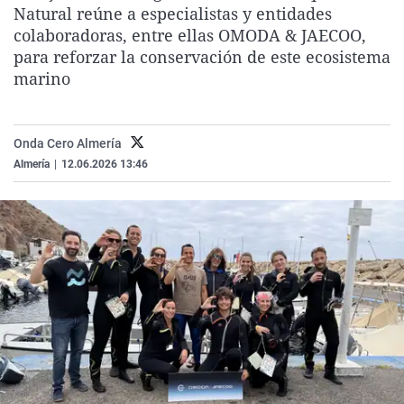
Natural reúne a especialistas y entidades
La rosa de los vientos
Caso
Extremadura
Virales
colaboradoras, entre ellas OMODA & JAECOO,
Gente viajera
Retornados
Galicia
Televisión
para reforzar la conservación de este ecosistema
marino
Como el perro y el gat
Equipo de investigaci
La Rioja
Elecciones
Operación Viuda Negr
Navarra
País Vasco
Onda Cero Almería
Almería
|
12.06.2026 13:46