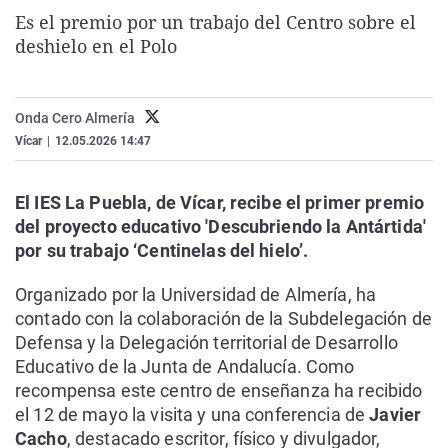
La rosa de los vientos
Caso
Extremadura
Virales
Es el premio por un trabajo del Centro sobre el
deshielo en el Polo
Gente viajera
Retornados
Galicia
Televisión
Como el perro y el gat
Equipo de investigaci
La Rioja
Elecciones
Onda Cero Almería
Operación Viuda Negr
Navarra
Vícar
|
12.05.2026 14:47
País Vasco
El IES La Puebla, de Vícar, recibe el primer premio
del proyecto educativo 'Descubriendo la Antártida'
por su trabajo ‘Centinelas del hielo’.
Organizado por la Universidad de Almería, ha
contado con la colaboración de la Subdelegación de
Defensa y la Delegación territorial de Desarrollo
Educativo de la Junta de Andalucía. Como
recompensa este centro de enseñanza ha recibido
el 12 de mayo la visita y una conferencia de
Javier
Cacho
, destacado escritor, físico y divulgador,