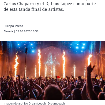
Carlos Chaparro y el Dj Luis López como parte
La rosa de los vientos
Caso
Extremadura
Virales
de esta tanda final de artistas.
Gente viajera
Retornados
Galicia
Televisión
Como el perro y el gat
Equipo de investigaci
La Rioja
Elecciones
Europa Press
Operación Viuda Negr
Navarra
Almería
|
19.06.2025 10:33
País Vasco
Imagen de archivo Dreambeach | Dreambeach