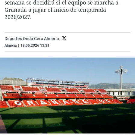
semana se decidirá si el equipo se marcha a
La rosa de los vientos
Caso
Extremadura
Virales
Granada a jugar el inicio de temporada
Gente viajera
Retornados
Galicia
Televisión
2026/2027.
Como el perro y el gat
Equipo de investigaci
La Rioja
Elecciones
Operación Viuda Negr
Navarra
Deportes Onda Cero Almería
Almería
|
18.05.2026 13:31
País Vasco