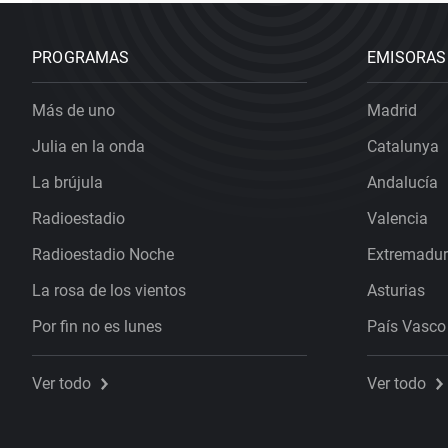
PROGRAMAS
EMISORAS
Más de uno
Madrid
Julia en la onda
Catalunya
La brújula
Andalucía
Radioestadio
Valencia
Radioestadio Noche
Extremadu
La rosa de los vientos
Asturias
Por fin no es lunes
País Vasco
Ver todo
Ver todo