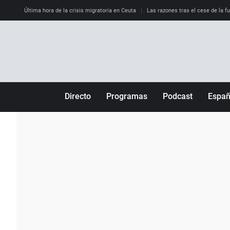
Última hora de la crisis migratoria en Ceuta
Las razones tras el cese de la f
Directo
Programas
Podcast
Espa
Más de uno
Los Perseguidos
Andalucía
Por fin
Malas decisiones
Aragón
Julia en la onda
Expedientes del más allá
Baleares
La brújula
El viaje del Guernica
Cantabria
Radioestadio
Invisibles
Cataluña
Radioestadio noche
Prohibido morirse
Comunidad de M
El colegio invisible
Esto no ha pasado
Comunitat Vale