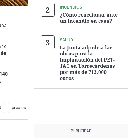
INCENDIOS
¿Cómo reaccionar ante
un incendio en casa?
una
SALUD
r el
La Junta adjudica las
obras para la
 de
implantación del PET-
TAC en Torrecárdenas
por más de 713.000
 140
euros
el
d
precios
Navidad