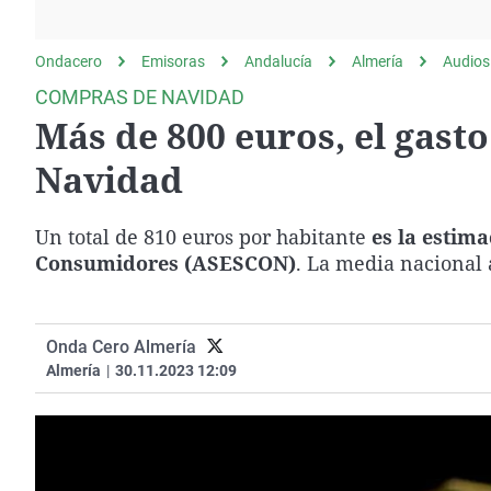
La rosa de los vientos
Caso
Extremadura
Gente viajera
Retornados
Galicia
Ondacero
Emisoras
Andalucía
Almería
Audios
Como el perro y el
Equipo de investigación
La Rioja
COMPRAS DE NAVIDAD
gato
Más de 800 euros, el gast
Operación Viuda
Navarra
Negra
País Vasco
Navidad
Un total de 810 euros por habitante
es la estim
Consumidores (ASESCON)
. La media nacional 
Onda Cero Almería
Almería
|
30.11.2023 12:09