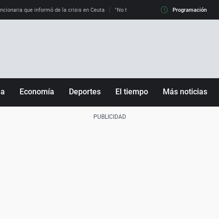
uncionaria que informó de la crisis en Ceuta
"No hay mafias, que no nos engañen": exper
Programación
ña
Economía
Deportes
El tiempo
Más noticias
Fútbol
Sociedad
Baloncesto
Mundo
Tenis
Salud
Motor
Cultura
Ciencia y Tecnología
adrid
Gastronomía
nciana
Medio ambiente