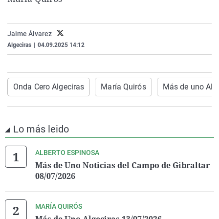
La rosa de los vientos
Caso
Extremadura
Virales
Gente viajera
Retornados
Galicia
Televisión
Jaime Álvarez
Como el perro y el gat
Equipo de investigaci
La Rioja
Elecciones
Algeciras
|
04.09.2025 14:12
Operación Viuda Negr
Navarra
País Vasco
Onda Cero Algeciras
María Quirós
Más de uno Alg
Lo más leido
ALBERTO ESPINOSA
Más de Uno Noticias del Campo de Gibraltar
08/07/2026
MARÍA QUIRÓS