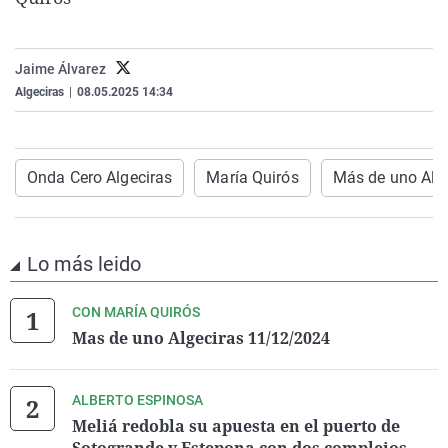
La rosa de los vientos
Caso
Extremadura
Virales
Gente viajera
Retornados
Galicia
Televisión
Jaime Álvarez
Como el perro y el gat
Equipo de investigaci
La Rioja
Elecciones
Algeciras
|
08.05.2025 14:34
Operación Viuda Negr
Navarra
País Vasco
Onda Cero Algeciras
María Quirós
Más de uno Alg
Lo más leido
CON MARÍA QUIRÓS
Mas de uno Algeciras 11/12/2024
ALBERTO ESPINOSA
Meliá redobla su apuesta en el puerto de