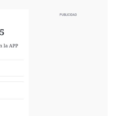
25
en la APP