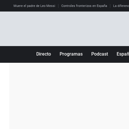
Muere el padre de Leo Messi
Controles fronterizos en España
La diferenc
Directo
Programas
Podcast
Espa
Más de uno
Los Perseguidos
Andalucía
Por fin
Malas decisiones
Aragón
Julia en la onda
Expedientes del más allá
Baleares
La brújula
El viaje del Guernica
Cantabria
Radioestadio
Invisibles
Cataluña
Radioestadio noche
Prohibido morirse
Comunidad de M
El colegio invisible
Esto no ha pasado
Comunitat Vale