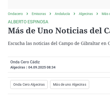
La rosa de los vientos
Caso
Extremadura
Gente viajera
Retornados
Galicia
Ondacero
Emisoras
Andalucía
Algeciras
Más d
Como el perro y el
Equipo de investigación
La Rioja
ALBERTO ESPINOSA
gato
Más de Uno Noticias del C
Operación Viuda
Navarra
Negra
País Vasco
Escucha las noticias del Campo de Gibraltar en O
Onda Cero Cádiz
Algeciras
|
04.09.2025 08:34
Onda Cero Algeciras
Más de uno Algeciras