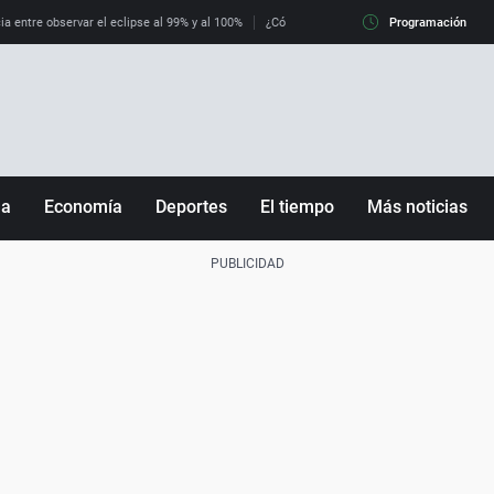
ia entre observar el eclipse al 99% y al 100%
¿Cómo es llegar a Italia con controles fro
Programación
ña
Economía
Deportes
El tiempo
Más noticias
Fútbol
Sociedad
Baloncesto
Mundo
Tenis
Salud
Motor
Cultura
Ciencia y Tecnología
adrid
Gastronomía
nciana
Medio ambiente