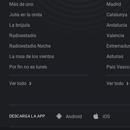
Más de uno
Madrid
Julia en la onda
Catalunya
La brújula
Andalucía
Radioestadio
Valencia
Radioestadio Noche
Extremadu
La rosa de los vientos
Asturias
Por fin no es lunes
País Vasco
Ver todo
Ver todo
DESCARGA LA APP
Android
iOS