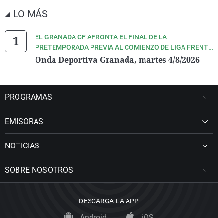
LO MÁS
EL GRANADA CF AFRONTA EL FINAL DE LA
PRETEMPORADA PREVIA AL COMIENZO DE LIGA FRENTE
AL REAL OVIEDO. ESCÚCHALO TODO DE LA MANO DE
Onda Deportiva Granada, martes 4/8/2026
PEDRO LARA Y TODO SU EQUIPO
PROGRAMAS
EMISORAS
NOTICIAS
SOBRE NOSOTROS
DESCARGA LA APP
Android
iOS