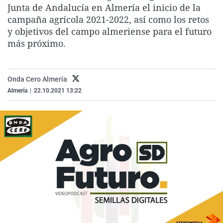
Junta de Andalucía en Almería el inicio de la
La rosa de los vientos
Caso
Extremadura
Virales
campaña agrícola 2021-2022, así como los retos
Gente viajera
Retornados
Galicia
Televisión
y objetivos del campo almeriense para el futuro
más próximo.
Como el perro y el gat
Equipo de investigaci
La Rioja
Elecciones
Operación Viuda Negr
Navarra
País Vasco
Onda Cero Almería
Almería
|
22.10.2021 13:22