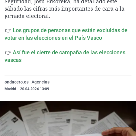
Seguridad, Josu Erkoreka, ha detallado este
La rosa de los vientos
Caso
Extremadura
Virales
sábado las cifras más importantes de cara a la
jornada electoral.
Gente viajera
Retornados
Galicia
Televisión
Como el perro y el gat
Equipo de investigaci
La Rioja
Elecciones
👉
Los grupos de personas que están excluidas de
Operación Viuda Negr
Navarra
votar en las elecciones en el País Vasco
País Vasco
👉
Así fue el cierre de campaña de las elecciones
vascas
ondacero.es | Agencias
Madrid
|
20.04.2024 13:09