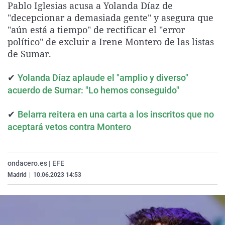
Pablo Iglesias acusa a Yolanda Díaz de
La rosa de los vientos
Caso
Extremadura
Virales
"decepcionar a demasiada gente" y asegura que
Gente viajera
Retornados
Galicia
Televisión
"aún está a tiempo" de rectificar el "error
político" de excluir a Irene Montero de las listas
Como el perro y el gat
Equipo de investigaci
La Rioja
Elecciones
de Sumar.
Operación Viuda Negr
Navarra
✔
Yolanda Díaz aplaude el "amplio y diverso"
País Vasco
acuerdo de Sumar: "Lo hemos conseguido"
✔
Belarra reitera en una carta a los inscritos que no
aceptará vetos contra Montero
ondacero.es | EFE
Madrid
|
10.06.2023 14:53