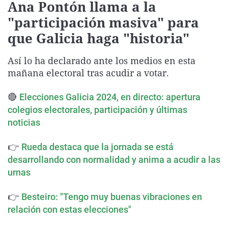
Ana Pontón llama a la
La rosa de los viento
Caso
Extremadura
Virales
"participación masiva" para
Gente viajera
Retornados
Galicia
Televisión
que Galicia haga "historia"
Como el perro y el ga
Equipo de investigac
La Rioja
Elecciones
Así lo ha declarado ante los medios en esta
Operación Viuda Neg
Navarra
mañana electoral tras acudir a votar.
País Vasco
🔴
Elecciones Galicia 2024, en directo: apertura
colegios electorales, participación y últimas
noticias
👉
Rueda destaca que la jornada se está
desarrollando con normalidad y anima a acudir a las
urnas
👉
Besteiro: "Tengo muy buenas vibraciones en
relación con estas elecciones"