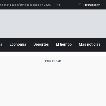
uncionaria que informó de la crisis en Ceuta
"No hay mafias, que no nos engañen": exper
Programación
ña
Economía
Deportes
El tiempo
Más noticias
Fútbol
Sociedad
Baloncesto
Mundo
Tenis
Salud
Motor
Cultura
Ciencia y Tecnología
adrid
Gastronomía
nciana
Medio ambiente