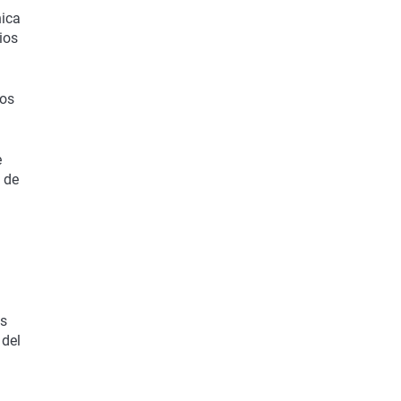
nica
ios
dos
e
 de
as
 del