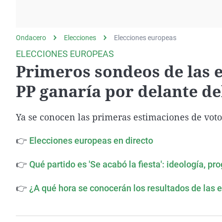
La rosa de los vientos
Caso
Extremadura
Gente viajera
Retornados
Galicia
Ondacero
Elecciones
Como el perro y el
Elecciones europeas
Equipo de investigación
La Rioja
gato
ELECCIONES EUROPEAS
Operación Viuda
Navarra
Primeros sondeos de las e
Negra
País Vasco
PP ganaría por delante d
Ya se conocen las primeras estimaciones de voto t
👉
Elecciones europeas en directo
👉
Qué partido es 'Se acabó la fiesta': ideología, p
👉
¿A qué hora se conocerán los resultados de las 