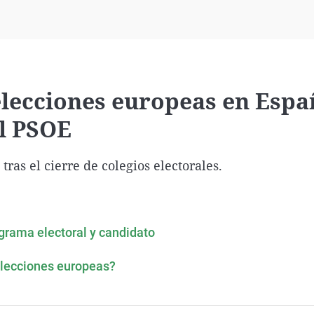
Virales
Televisión
Elecciones
lecciones europeas en Españ
el PSOE
ras el cierre de colegios electorales.
rograma electoral y candidato
elecciones europeas?