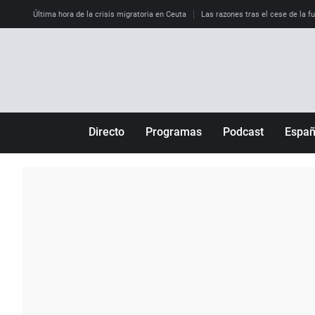
Última hora de la crisis migratoria en Ceuta
Las razones tras el cese de la f
Directo
Programas
Podcast
Espa
Más de uno
Los Perseguidos
Andalucía
Por fin
Malas decisiones
Aragón
Julia en la onda
Expedientes del más allá
Baleares
La brújula
El viaje del Guernica
Cantabria
Radioestadio
Invisibles
Cataluña
Radioestadio noche
Prohibido morirse
Comunidad de M
El colegio invisible
Esto no ha pasado
Comunitat Vale