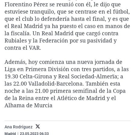
Florentino Pérez se reunió con él, le dijo que
La rosa de los vientos
Caso
Extremadura
Virales
estuviese tranquilo, que se centrase en el fútbol,
Gente viajera
Retornados
Galicia
Televisión
que el club lo defendería hasta el final, y es que
el Real Madrid ya ha puesto el caso en manos de
Como el perro y el gat
Equipo de investigaci
La Rioja
Elecciones
la fiscalía. Un Real Madrid que cargó contra
Operación Viuda Negr
Navarra
Rubiales y la Federación por su pasividad y
contra el VAR.
País Vasco
Además, hoy comienza una nueva jornada de
Liga en Primera División con tres partidos, a las
19.30 Celta-Girona y Real Sociedad-Almerïa; a
las 22.00 Valladolid-Barcelona. También esta
noche a las 21.00 primera semifinal de la Copa
de la Reina entre el Atlético de Madrid y el
Alhama de Murcia
Ana Rodríguez
Madrid
|
23.05.2023 06:33