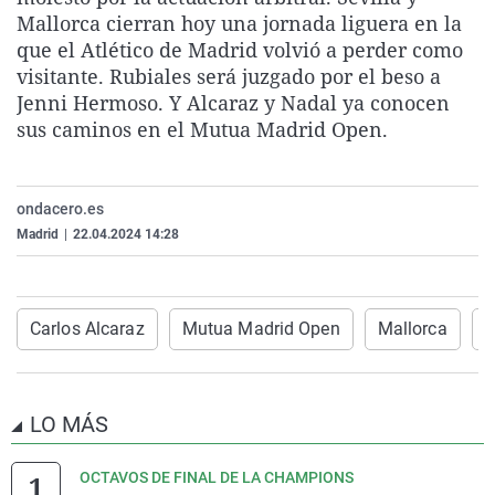
La rosa de los vientos
Caso
Extremadura
Virales
Mallorca cierran hoy una jornada liguera en la
que el Atlético de Madrid volvió a perder como
Gente viajera
Retornados
Galicia
Televisión
visitante. Rubiales será juzgado por el beso a
Como el perro y el gat
Equipo de investigaci
La Rioja
Elecciones
Jenni Hermoso. Y Alcaraz y Nadal ya conocen
sus caminos en el Mutua Madrid Open.
Operación Viuda Negr
Navarra
País Vasco
ondacero.es
Madrid
|
22.04.2024 14:28
Carlos Alcaraz
Mutua Madrid Open
Mallorca
J
LO MÁS
OCTAVOS DE FINAL DE LA CHAMPIONS