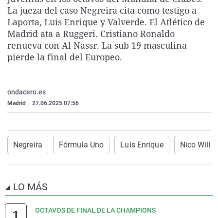
La rosa de los vientos
Caso
Extremadura
Virales
La jueza del caso Negreira cita como testigo a
Laporta, Luis Enrique y Valverde. El Atlético de
Gente viajera
Retornados
Galicia
Televisión
Madrid ata a Ruggeri. Cristiano Ronaldo
Como el perro y el gat
Equipo de investigaci
La Rioja
Elecciones
renueva con Al Nassr. La sub 19 masculina
pierde la final del Europeo.
Operación Viuda Negr
Navarra
País Vasco
ondacero.es
Madrid
|
27.06.2025 07:56
Negreira
Fórmula Uno
Luis Enrique
Nico Willi
LO MÁS
OCTAVOS DE FINAL DE LA CHAMPIONS