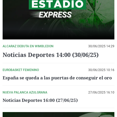
La rosa de los vientos
Caso
Extremadura
Virales
Gente viajera
Retornados
Galicia
Televisión
Como el perro y el gat
Equipo de investigaci
La Rioja
Elecciones
Operación Viuda Negr
Navarra
País Vasco
ALCARAZ DEBUTA EN WIMBLEDON
30/06/2025 14:29
Noticias Deportes 14:00 (30/06/25)
EUROBASKET FEMENINO
30/06/2025 10:16
España se queda a las puertas de conseguir el oro
NUEVA PALANCA AZULGRANA
27/06/2025 16:10
Noticias Deportes 16:00 (27/06/25)