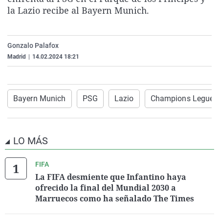
La rosa de los vientos
Caso
Extremadura
Virales
la Lazio recibe al Bayern Munich.
Gente viajera
Retornados
Galicia
Televisión
Como el perro y el gat
Equipo de investigaci
La Rioja
Elecciones
Gonzalo Palafox
Madrid
|
14.02.2024 18:21
Operación Viuda Negr
Navarra
País Vasco
Bayern Munich
PSG
Lazio
Champions Legue
LO MÁS
FIFA
La FIFA desmiente que Infantino haya
ofrecido la final del Mundial 2030 a
Marruecos como ha señalado The Times