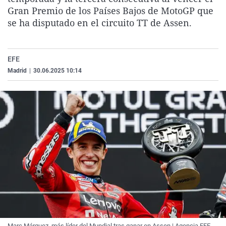
La rosa de los vientos
Caso
Extremadura
Virales
Gran Premio de los Países Bajos de MotoGP que
se ha disputado en el circuito TT de Assen.
Gente viajera
Retornados
Galicia
Televisión
Como el perro y el gat
Equipo de investigaci
La Rioja
Elecciones
EFE
Operación Viuda Negr
Navarra
Madrid
|
30.06.2025 10:14
País Vasco
Marc Márquez, más líder del Mundial tras ganar en Assen | Agencia EFE