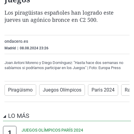
La rosa de los vientos
Caso
Extremadura
Virales
Los piragüistas españoles han logrado este
Gente viajera
Retornados
Galicia
Televisión
jueves un agónico bronce en C2 500.
Como el perro y el gat
Equipo de investigaci
La Rioja
Elecciones
Operación Viuda Negr
Navarra
ondacero.es
País Vasco
Madrid
|
08.08.2024 23:26
Joan Antoni Moreno y Diego Domínguez: "Hasta hace dos semanas no
sabíamos si podríamos participar en los Juegos" | Foto: Europa Press
Piragüismo
Juegos Olímpicos
París 2024
Raú
LO MÁS
JUEGOS OLÍMPICOS PARÍS 2024