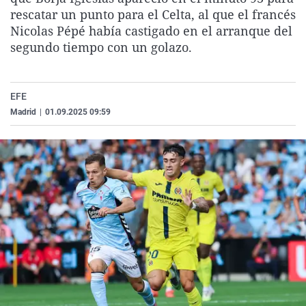
La rosa de los vientos
Caso
Extremadura
Virales
rescatar un punto para el Celta, al que el francés
Nicolas Pépé había castigado en el arranque del
Gente viajera
Retornados
Galicia
Televisión
segundo tiempo con un golazo.
Como el perro y el gat
Equipo de investigaci
La Rioja
Elecciones
Operación Viuda Negr
Navarra
EFE
País Vasco
Madrid
|
01.09.2025 09:59