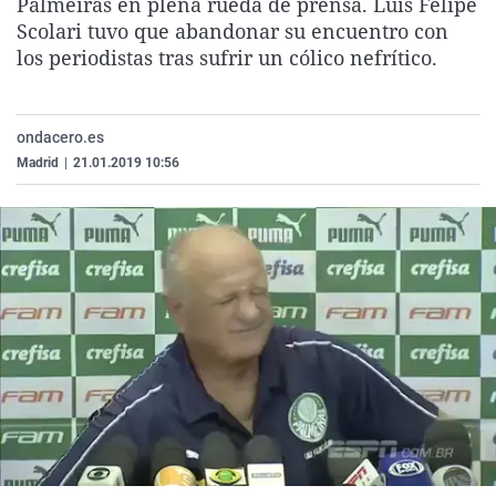
Palmeiras en plena rueda de prensa. Luis Felipe
La rosa de los vientos
Caso
Extremadura
Virales
Scolari tuvo que abandonar su encuentro con
los periodistas tras sufrir un cólico nefrítico.
Gente viajera
Retornados
Galicia
Televisión
Como el perro y el gat
Equipo de investigaci
La Rioja
Elecciones
Operación Viuda Negr
Navarra
ondacero.es
Madrid
|
21.01.2019 10:56
País Vasco