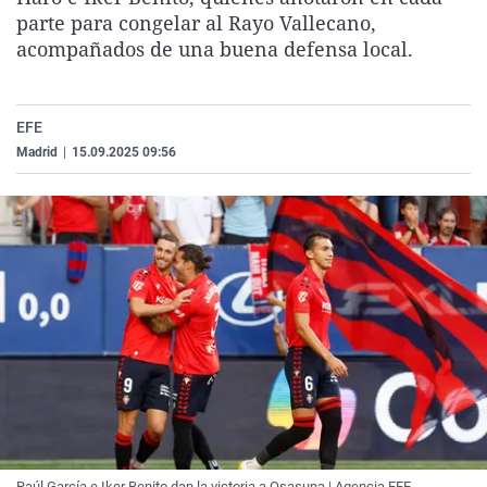
La rosa de los vientos
Caso
Extremadura
Virales
parte para congelar al Rayo Vallecano,
acompañados de una buena defensa local.
Gente viajera
Retornados
Galicia
Televisión
Como el perro y el gat
Equipo de investigaci
La Rioja
Elecciones
EFE
Operación Viuda Negr
Navarra
Madrid
|
15.09.2025 09:56
País Vasco
Raúl García e Iker Benito dan la victoria a Osasuna | Agencia EFE