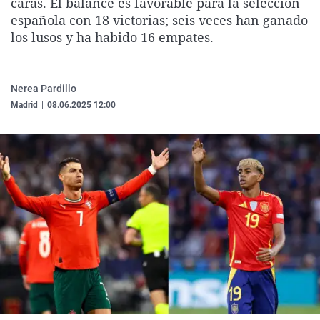
caras. El balance es favorable para la selección
La rosa de los vientos
Caso
Extremadura
Virales
española con 18 victorias; seis veces han ganado
los lusos y ha habido 16 empates.
Gente viajera
Retornados
Galicia
Televisión
Como el perro y el gat
Equipo de investigaci
La Rioja
Elecciones
Operación Viuda Negr
Navarra
Nerea Pardillo
Madrid
|
08.06.2025 12:00
País Vasco