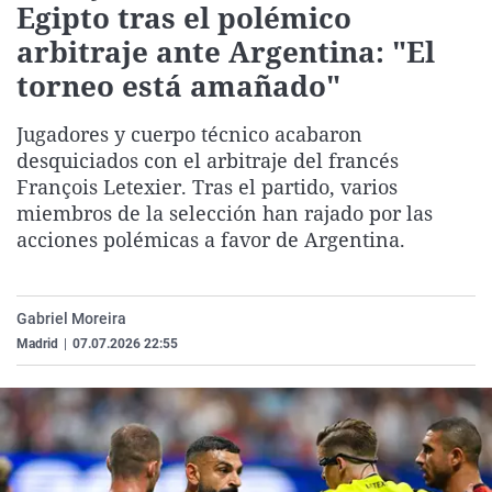
Egipto tras el polémico
La rosa de los vientos
Caso
Extremadura
Virales
arbitraje ante Argentina: "El
Gente viajera
Retornados
Galicia
Televisión
torneo está amañado"
Como el perro y el gat
Equipo de investigaci
La Rioja
Elecciones
Jugadores y cuerpo técnico acabaron
Operación Viuda Negr
Navarra
desquiciados con el arbitraje del francés
País Vasco
François Letexier. Tras el partido, varios
miembros de la selección han rajado por las
acciones polémicas a favor de Argentina.
Gabriel Moreira
Madrid
|
07.07.2026 22:55