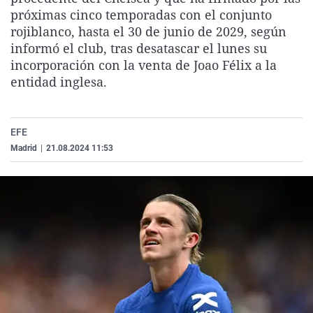
La rosa de los vientos
Caso
Extremadura
Virales
próximas cinco temporadas con el conjunto
rojiblanco, hasta el 30 de junio de 2029, según
Gente viajera
Retornados
Galicia
Televisión
informó el club, tras desatascar el lunes su
Como el perro y el gat
Equipo de investigaci
La Rioja
Elecciones
incorporación con la venta de Joao Félix a la
entidad inglesa.
Operación Viuda Negr
Navarra
País Vasco
EFE
Madrid
|
21.08.2024 11:53