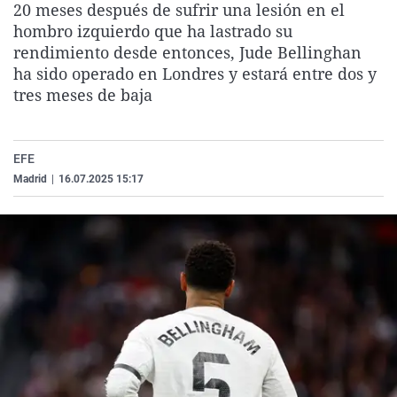
20 meses después de sufrir una lesión en el
La rosa de los vientos
Caso
Extremadura
Virales
hombro izquierdo que ha lastrado su
Gente viajera
Retornados
Galicia
Televisión
rendimiento desde entonces, Jude Bellinghan
ha sido operado en Londres y estará entre dos y
Como el perro y el gat
Equipo de investigaci
La Rioja
Elecciones
tres meses de baja
Operación Viuda Negr
Navarra
País Vasco
EFE
Madrid
|
16.07.2025 15:17