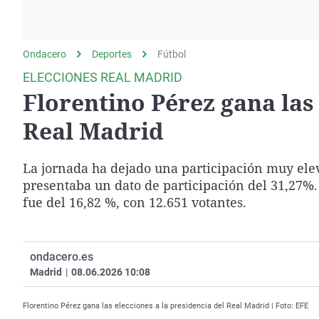
La rosa de los vientos
Caso
Extremadura
Gente viajera
Retornados
Galicia
Ondacero
Deportes
Como el perro y el
Fútbol
Equipo de investigación
La Rioja
gato
ELECCIONES REAL MADRID
Operación Viuda
Navarra
Florentino Pérez gana las 
Negra
País Vasco
Real Madrid
La jornada ha dejado una participación muy eleva
presentaba un dato de participación del 31,27%. 
fue del 16,82 %, con 12.651 votantes.
ondacero.es
Madrid
|
08.06.2026 10:08
Florentino Pérez gana las elecciones a la presidencia del Real Madrid | Foto: EFE