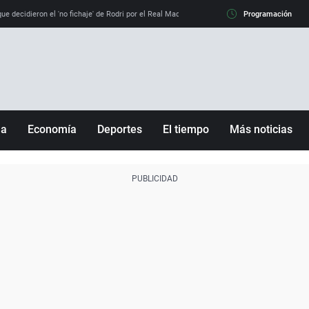
e decidieron el 'no fichaje' de Rodri por el Real Madrid y su 'sí' al Barça
Programación
La llamada de
ña
Economía
Deportes
El tiempo
Más noticias
Fútbol
Sociedad
Baloncesto
Mundo
Tenis
Salud
Motor
Cultura
Ciencia y Tecnología
adrid
Gastronomía
nciana
Medio ambiente