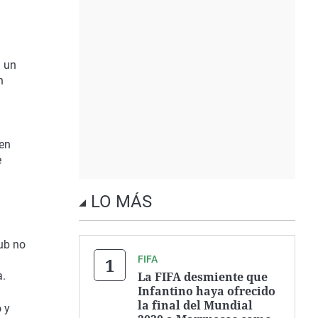
a un
n
 en
e
LO MÁS
lub no
FIFA
a.
La FIFA desmiente que
Infantino haya ofrecido
la final del Mundial
o y