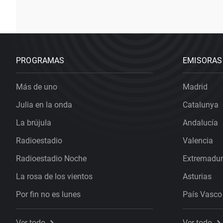
PROGRAMAS
EMISORAS
Más de uno
Madrid
Julia en la onda
Catalunya
La brújula
Andalucía
Radioestadio
Valencia
Radioestadio Noche
Extremadu
La rosa de los vientos
Asturias
Por fin no es lunes
País Vasco
Ver todo
Ver todo