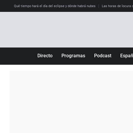
Qué tiempo hará el día del eclipse y dónde habrá nubes
Las horas de locura qu
Directo
Programas
Podcast
Espa
Más de uno
Los Perseguidos
Andalucía
Por fin
Malas decisiones
Aragón
Julia en la onda
Expedientes del más allá
Baleares
La brújula
El viaje del Guernica
Cantabria
Radioestadio
Invisibles
Cataluña
Radioestadio noche
Prohibido morirse
Comunidad de M
El colegio invisible
Esto no ha pasado
Comunitat Vale