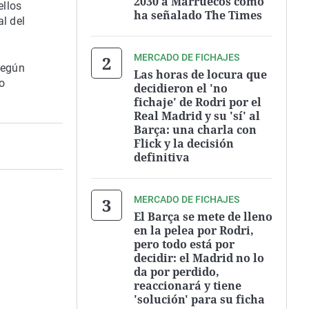
2030 a Marruecos como
ellos
ha señalado The Times
al del
MERCADO DE FICHAJES
según
Las horas de locura que
ao
decidieron el 'no
fichaje' de Rodri por el
Real Madrid y su 'sí' al
Barça: una charla con
Flick y la decisión
definitiva
MERCADO DE FICHAJES
El Barça se mete de lleno
en la pelea por Rodri,
pero todo está por
decidir: el Madrid no lo
da por perdido,
reaccionará y tiene
'solución' para su ficha