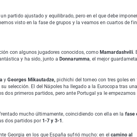
r un partido ajustado y equilibrado, pero en el que debe imponer
hemos visto en la fase de grupos y la veamos en cuartos de fin
cción con algunos jugadores conocidos, como
Mamardashvili
. 
ntástica y ha sido, junto a
Donnarumma
, el mejor guardameta
ia
y
Georges Mikautadze,
pichichi del torneo con tres goles en 
 su selección. El del Nápoles ha llegado a la Eurocopa tras un
os dos primeros partidos, pero ante Portugal ya le empezamos 
frentado mucho últimamente, coincidiendo con ella en la
fase 
us dos partidos por
1-7 y 3-1
.
ante Georgia en los que España sufrió mucho: en el
camino al