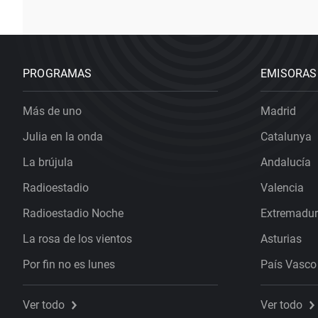
PROGRAMAS
EMISORAS
Más de uno
Madrid
Julia en la onda
Catalunya
La brújula
Andalucía
Radioestadio
Valencia
Radioestadio Noche
Extremadu
La rosa de los vientos
Asturias
Por fin no es lunes
País Vasco
Ver todo
Ver todo