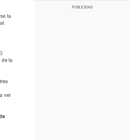
se la
al.
El
 de la
tres
a
a ver
de