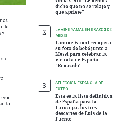
Onda Cero: "Le hemos
dicho que no se relaje y
que apriete"
unos
en la
LAMINE YAMAL EN BRAZOS DE
a y
MESSI
Lamine Yamal recupera
su foto de bebé junto a
Messi para celebrar la
tán
victoria de España:
"Renacido"
ro
SELECCIÓN ESPAÑOLA DE
FÚTBOL
Esta es la lista definitiva
vieron
de España para la
uando
Eurocopa: los tres
descartes de Luis de la
Fuente