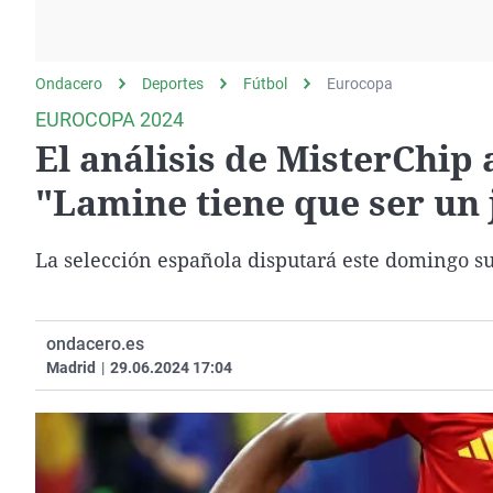
La rosa de los vientos
Caso
Extremadura
Gente viajera
Retornados
Galicia
Ondacero
Deportes
Como el perro y el
Fútbol
Equipo de investigación
Eurocopa
La Rioja
gato
EUROCOPA 2024
Operación Viuda
Navarra
El análisis de MisterChip 
Negra
País Vasco
"Lamine tiene que ser un 
La selección española disputará este domingo su
ondacero.es
Madrid
|
29.06.2024 17:04