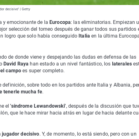
or decisivo" | Getty
da y emocionante de la
Eurocopa
: las eliminatorias. Empiezan 
jor selección del torneo después de ganar todos sus partidos 
, un logro que solo había conseguido
Italia
en la última Eurocop
ndo de donde viene y despejando las dudas en defensa de las
o
David Raya
han estado a un nivel fantástico, los
laterales
es
del campo
es super completo.
definición, sobre todo en los partidos ante Italia y Albania, pe
e tenerle mucha fe
.
e el
'síndrome Lewandowski'
, después de la discusión que tu
alón, que le hace mirar hacia atrás en lugar de hacia delante c
n jugador decisivo
. Y, de momento, lo está siendo, pero con un