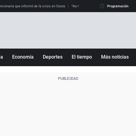
uncionaria que informó de la crisis en Ceuta
"No hay mafias, que no nos engañen": exper
Programación
ña
Economía
Deportes
El tiempo
Más noticias
Fútbol
Sociedad
Baloncesto
Mundo
Tenis
Salud
Motor
Cultura
Ciencia y Tecnología
adrid
Gastronomía
nciana
Medio ambiente