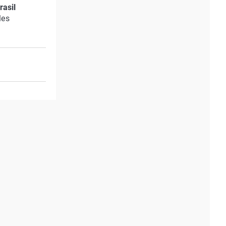
rasil
les