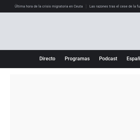
Última hora de la crisis migratoria en Ceuta
Las razones tras el cese de la f
Directo
Programas
Podcast
Espa
Más de uno
Los Perseguidos
Andalucía
Por fin
Malas decisiones
Aragón
Julia en la onda
Expedientes del más allá
Baleares
La brújula
El viaje del Guernica
Cantabria
Radioestadio
Invisibles
Cataluña
Radioestadio noche
Prohibido morirse
Comunidad de M
El colegio invisible
Esto no ha pasado
Comunitat Vale