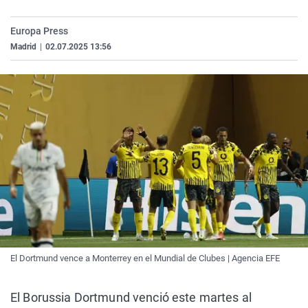
La rosa de los vientos
Caso
Extremadura
Virales
Europa Press
Gente viajera
Retornados
Galicia
Televisión
Madrid
|
02.07.2025 13:56
Como el perro y el gat
Equipo de investigaci
La Rioja
Elecciones
Operación Viuda Negr
Navarra
País Vasco
El Dortmund vence a Monterrey en el Mundial de Clubes | Agencia EFE
El Borussia Dortmund venció este martes al