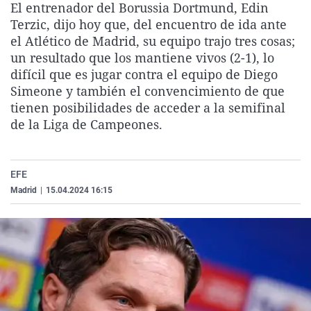
El entrenador del Borussia Dortmund, Edin
La rosa de los vientos
Caso
Extremadura
Virales
Terzic, dijo hoy que, del encuentro de ida ante
Gente viajera
Retornados
Galicia
Televisión
el Atlético de Madrid, su equipo trajo tres cosas;
un resultado que los mantiene vivos (2-1), lo
Como el perro y el gat
Equipo de investigaci
La Rioja
Elecciones
difícil que es jugar contra el equipo de Diego
Operación Viuda Negr
Navarra
Simeone y también el convencimiento de que
tienen posibilidades de acceder a la semifinal
País Vasco
de la Liga de Campeones.
EFE
Madrid
|
15.04.2024 16:15