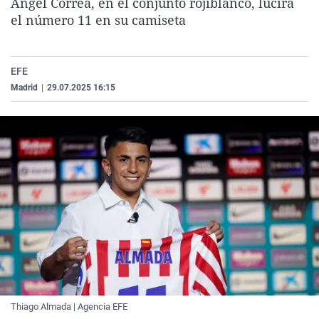
Angel Correa, en el conjunto rojiblanco, lucirá
La rosa de los vientos
Caso
Extremadura
Virales
el número 11 en su camiseta
Gente viajera
Retornados
Galicia
Televisión
Como el perro y el gat
Equipo de investigaci
La Rioja
Elecciones
EFE
Operación Viuda Negr
Navarra
Madrid
|
29.07.2025 16:15
País Vasco
Thiago Almada | Agencia EFE