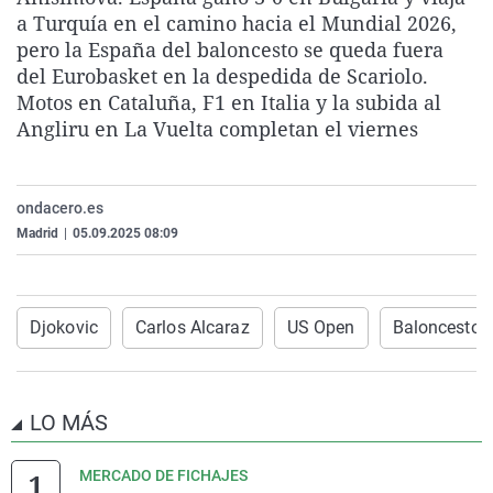
La rosa de los vientos
Caso
Extremadura
Virales
a Turquía en el camino hacia el Mundial 2026,
pero la España del baloncesto se queda fuera
Gente viajera
Retornados
Galicia
Televisión
del Eurobasket en la despedida de Scariolo.
Como el perro y el gat
Equipo de investigaci
La Rioja
Elecciones
Motos en Cataluña, F1 en Italia y la subida al
Angliru en La Vuelta completan el viernes
Operación Viuda Negr
Navarra
País Vasco
ondacero.es
Madrid
|
05.09.2025 08:09
Djokovic
Carlos Alcaraz
US Open
Baloncesto
LO MÁS
MERCADO DE FICHAJES