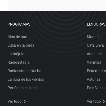
PROGRAMAS
EMISORAS
Más de uno
Madrid
Julia en la onda
Catalunya
La brújula
Andalucía
Radioestadio
Valencia
Radioestadio Noche
Extremadu
La rosa de los vientos
Asturias
Por fin no es lunes
País Vasco
Ver todo
Ver todo