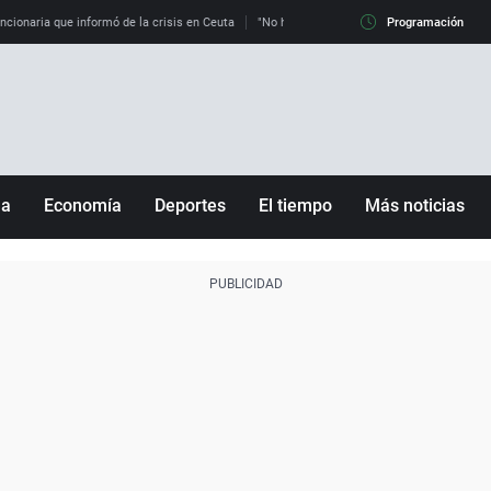
uncionaria que informó de la crisis en Ceuta
"No hay mafias, que no nos engañen": exper
Programación
ña
Economía
Deportes
El tiempo
Más noticias
Fútbol
Sociedad
Baloncesto
Mundo
Tenis
Salud
Motor
Cultura
Ciencia y Tecnología
adrid
Gastronomía
nciana
Medio ambiente