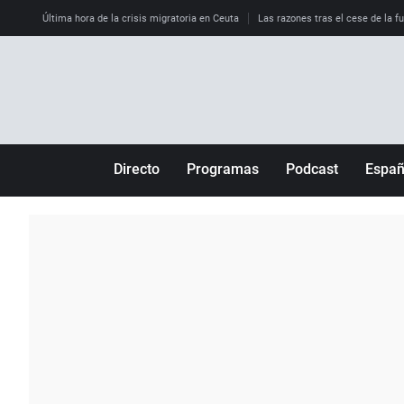
Última hora de la crisis migratoria en Ceuta
Las razones tras el cese de la f
Directo
Programas
Podcast
Espa
Más de uno
Los Perseguidos
Andalucía
Por fin
Malas decisiones
Aragón
Julia en la onda
Expedientes del más allá
Baleares
La brújula
El viaje del Guernica
Cantabria
Radioestadio
Invisibles
Cataluña
Radioestadio noche
Prohibido morirse
Comunidad de M
El colegio invisible
Esto no ha pasado
Comunitat Vale