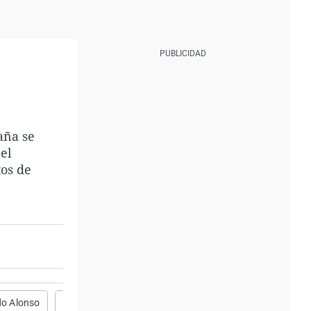
aña se
el
os de
o Alonso
Atleti
Selección
Roland Garros
F1
Ten