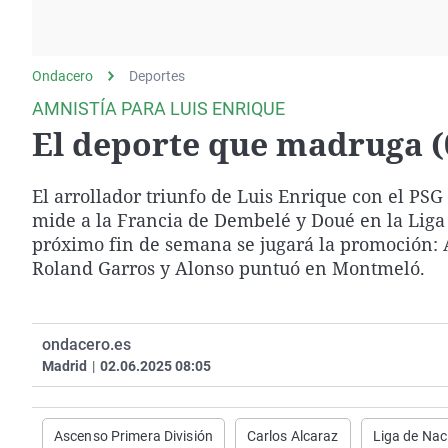
La rosa de los vientos
Caso
Extremadura
Gente viajera
Retornados
Galicia
Ondacero
Deportes
Como el perro y el
Equipo de investigación
La Rioja
gato
AMNISTÍA PARA LUIS ENRIQUE
Operación Viuda
Navarra
El deporte que madruga (
Negra
País Vasco
El arrollador triunfo de Luis Enrique con el PSG 
mide a la Francia de Dembelé y Doué en la Liga 
próximo fin de semana se jugará la promoción: 
Roland Garros y Alonso puntuó en Montmeló.
ondacero.es
Madrid
|
02.06.2025 08:05
Ascenso Primera División
Carlos Alcaraz
Liga de Nac