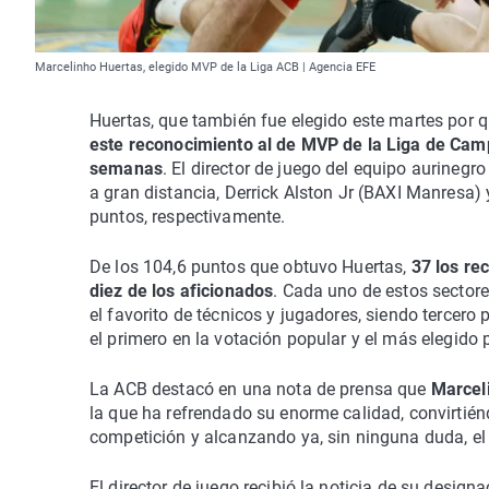
Marcelinho Huertas, elegido MVP de la Liga ACB | Agencia EFE
Huertas, que también fue elegido este martes por q
este reconocimiento al de MVP de la Liga de Ca
semanas
. El director de juego del equipo aurinegr
a gran distancia, Derrick Alston Jr (BAXI Manresa)
puntos, respectivamente.
De los 104,6 puntos que obtuvo Huertas,
37 los rec
diez de los aficionados
. Cada uno de estos sectores
el favorito de técnicos y jugadores, siendo tercer
el primero en la votación popular y el más elegido p
La ACB destacó en una nota de prensa que
Marcel
la que ha refrendado su enorme calidad, convirtié
competición y alcanzando ya, sin ninguna duda, el 
El director de juego recibió la noticia de su desi