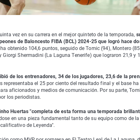
uinta vez en su carrera en el mejor quinteto de la temporada,
s
mpeones de Baloncesto FIBA (BCL) 2024-25 que logró hace do
o ha obtenido 104,6 puntos, seguido de Tomic (94), Montero (85,
 y Giorgi Shermadini (La Laguna Tenerife) que lograron 21,9 y 
ibió de los entrenadores, 34 de los jugadores, 23,6 de la pren
 representaba el 25 por ciento del resultado final y el base ha
o para aficionados y medios de comunicación. Por su parte, Tom
or los periodistas.
inho Huertas "completa de esta forma una temporada brillan
ndose en una pieza fundamental tanto de su equipo como de la
calificativo de Leyenda".
gnación como MVP por sorpresa en El Teatro Leal de La Laguna, 