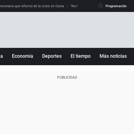
uncionaria que informó de la crisis en Ceuta
"No hay mafias, que no nos engañen": exper
Programación
ña
Economía
Deportes
El tiempo
Más noticias
Fútbol
Sociedad
Baloncesto
Mundo
Tenis
Salud
Motor
Cultura
Ciencia y Tecnología
adrid
Gastronomía
nciana
Medio ambiente