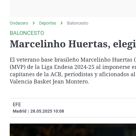
La rosa de los vientos
Caso
Extremadura
Gente viajera
Retornados
Galicia
Ondacero
Deportes
Como el perro y el
Baloncesto
Equipo de investigación
La Rioja
gato
BALONCESTO
Operación Viuda
Navarra
Marcelinho Huertas, eleg
Negra
País Vasco
El veterano base brasileño Marcelinho Huertas (
(MVP) de la Liga Endesa 2024-25 al imponerse e
capitanes de la ACB, periodistas y aficionados a
Valencia Basket Jean Montero.
EFE
Madrid
|
28.05.2025 10:08