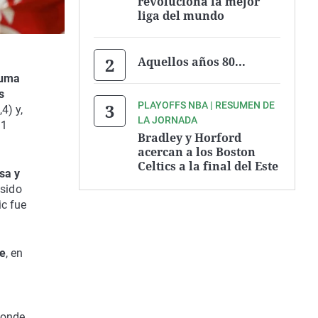
revoluciona la mejor
liga del mundo
Aquellos años 80...
uma
s
PLAYOFFS NBA | RESUMEN DE
4) y,
LA JORNADA
11
Bradley y Horford
acercan a los Boston
Celtics a la final del Este
sa y
 sido
ic fue
te
, en
donde