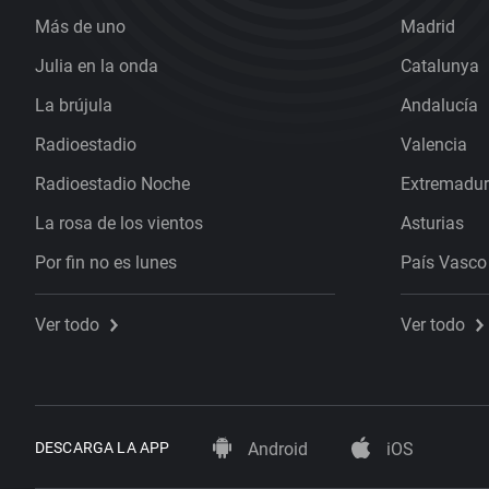
Más de uno
Madrid
Julia en la onda
Catalunya
La brújula
Andalucía
Radioestadio
Valencia
Radioestadio Noche
Extremadu
La rosa de los vientos
Asturias
Por fin no es lunes
País Vasco
Ver todo
Ver todo
DESCARGA LA APP
Android
iOS