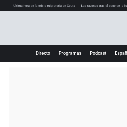
Última hora de la crisis migratoria en Ceuta
Las razones tras el cese de la f
Directo
Programas
Podcast
Espa
Más de uno
Los Perseguidos
Andalucía
Por fin
Malas decisiones
Aragón
Julia en la onda
Expedientes del más allá
Baleares
La brújula
El viaje del Guernica
Cantabria
Radioestadio
Invisibles
Cataluña
Radioestadio noche
Prohibido morirse
Comunidad de M
El colegio invisible
Esto no ha pasado
Comunitat Vale