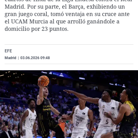
La rosa de los vientos
Caso
Extremadura
Virales
Madrid. Por su parte, el Barça, exhibiendo un
gran juego coral, tomó ventaja en su cruce ante
Gente viajera
Retornados
Galicia
Televisión
el UCAM Murcia al que arrolló ganándole a
Como el perro y el gat
Equipo de investigaci
La Rioja
Elecciones
domicilio por 23 puntos.
Operación Viuda Negr
Navarra
País Vasco
EFE
Madrid
|
03.06.2026 09:48