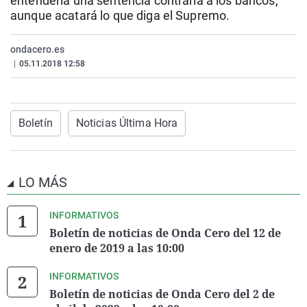
entendería una sentencia contraria a los bancos,
La rosa de los vientos
Caso
Extremadura
Virales
aunque acatará lo que diga el Supremo.
Gente viajera
Retornados
Galicia
Televisión
ondacero.es
Como el perro y el gat
Equipo de investigaci
La Rioja
Elecciones
|
05.11.2018 12:58
Operación Viuda Negr
Navarra
País Vasco
Boletín
Noticias Última Hora
LO MÁS
INFORMATIVOS
Boletín de noticias de Onda Cero del 12 de
enero de 2019 a las 10:00
INFORMATIVOS
Boletín de noticias de Onda Cero del 2 de