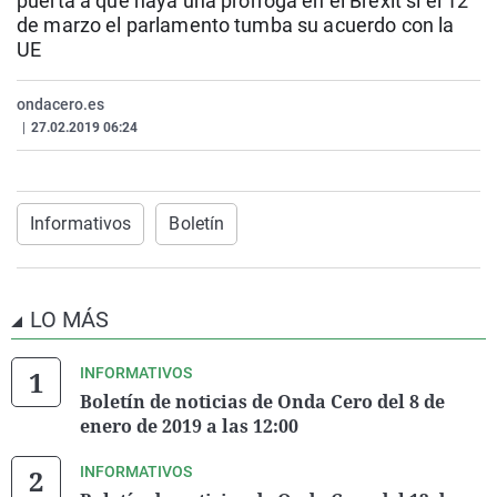
puerta a que haya una prórroga en el Brexit si el 12
La rosa de los vientos
Caso
Extremadura
Virales
de marzo el parlamento tumba su acuerdo con la
UE
Gente viajera
Retornados
Galicia
Televisión
Como el perro y el gat
Equipo de investigaci
La Rioja
Elecciones
ondacero.es
|
27.02.2019 06:24
Operación Viuda Negr
Navarra
País Vasco
Informativos
Boletín
LO MÁS
INFORMATIVOS
Boletín de noticias de Onda Cero del 8 de
enero de 2019 a las 12:00
INFORMATIVOS