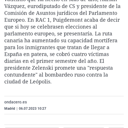
La rosa de los vientos
Caso
Extremadura
Virales
Vázquez, eurodiputado de CS y presidente de la
Comisión de Asuntos jurídicos del Parlamento
Gente viajera
Retornados
Galicia
Televisión
Europeo. En RAC 1, Puigdemont acaba de decir
Como el perro y el gat
Equipo de investigaci
La Rioja
Elecciones
que si hoy se celebrasen elecciones al
parlamento europeo, se presentaría. La ruta
Operación Viuda Negr
Navarra
canaria ha aumentado su capacidad mortífera
País Vasco
para los inmigrantes que tratan de llegar a
España en patera, se cobró cuatro víctimas
diarias en el primer semestre del año. El
presidente Zelenski promete una "respuesta
contundente" al bombardeo ruso contra la
ciudad de Leópolis.
ondacero.es
Madrid
|
06.07.2023 10:27