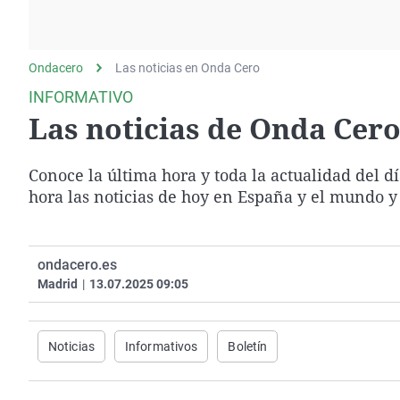
La rosa de los vientos
Caso
Extremadura
Gente viajera
Retornados
Galicia
Ondacero
Las noticias en Onda Cero
Como el perro y el
Equipo de investigación
La Rioja
gato
INFORMATIVO
Operación Viuda
Navarra
Las noticias de Onda Cero 
Negra
País Vasco
Conoce la última hora y toda la actualidad del d
hora las noticias de hoy en España y el mundo y
ondacero.es
Madrid
|
13.07.2025 09:05
Noticias
Informativos
Boletín