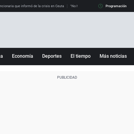
uncionaria que informó de la crisis en Ceuta
"No hay mafias, que no nos engañen": exper
Programación
ña
Economía
Deportes
El tiempo
Más noticias
Fútbol
Sociedad
Baloncesto
Mundo
Tenis
Salud
Motor
Cultura
Ciencia y Tecnología
adrid
Gastronomía
nciana
Medio ambiente