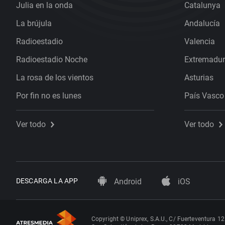
Julia en la onda
Catalunya
La brújula
Andalucía
Radioestadio
Valencia
Radioestadio Noche
Extremadu
La rosa de los vientos
Asturias
Por fin no es lunes
País Vasco
Ver todo
Ver todo
DESCARGA LA APP
Android
iOS
Copyright © Uniprex, S.A.U., C/ Fuerteventura 12