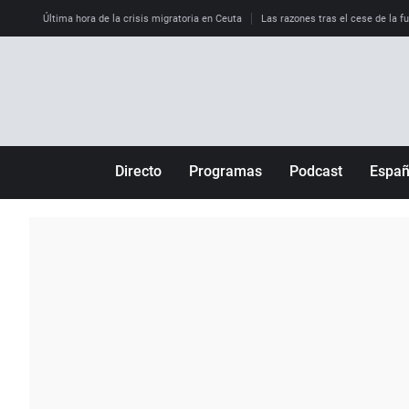
Última hora de la crisis migratoria en Ceuta
Las razones tras el cese de la f
Directo
Programas
Podcast
Espa
Más de uno
Los Perseguidos
Andalucía
Por fin
Malas decisiones
Aragón
Julia en la onda
Expedientes del más allá
Baleares
La brújula
El viaje del Guernica
Cantabria
Radioestadio
Invisibles
Cataluña
Radioestadio noche
Prohibido morirse
Comunidad de M
El colegio invisible
Esto no ha pasado
Comunitat Vale